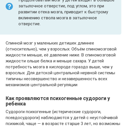
Продолговатый мозг у детей входит в большое
затылочное отверстие, под углом, это при
развитии отека мозга, приводит к быстрому
вклинению ствола мозга в затылочное
отверстие.
Спинной мозг у маленьких детишек длиннее
(относительно), чем у взрослых. Объём спиномозговой
жидкости меньше, её давление ниже. В спиномозговой
жидкости ольше белка и меньше сахара. У детей
потребность мозга в кислороде гораздо выше, чем у
взрослых. Для детской центральной нервной системы
типичны несовершенство и незавершенность всех
механизмов центральной регуляции
Как проявляются психогенные судороги у
ребенка
Судороги психогенные (истерические судороги,
псевдосудороги) наблюдаются у детей с неустойчивой
психикой, чаще — в возрасте старше 3 лет, но возможны