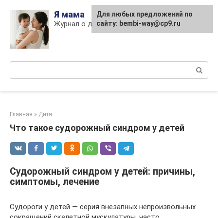
Skip
Я мама
Для любых предложений по
to
Журнал о детях и материнстве
сайту: bembi-way@cp9.ru
content
Поиск:
Главная
»
Дитя
Что такое судорожный синдром у детей
Судорожный синдром у детей: причины,
симптомы, лечение
Судороги у детей — серия внезапных непроизвольных
сокращений скелетной мускулатуры, часто