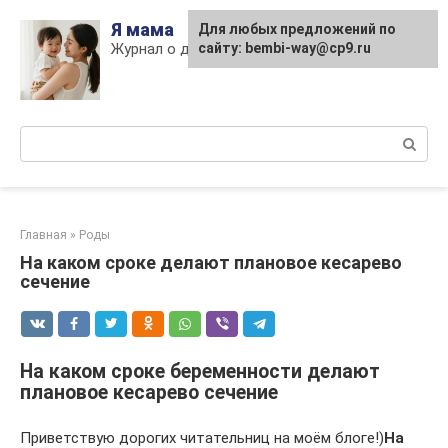
Skip
Я мама
Для любых предложений по
to
Журнал о детях и материнстве
сайту: bembi-way@cp9.ru
content
Поиск:
Главная
»
Роды
На каком сроке делают плановое кесарево
сечение
На каком сроке беременности делают
плановое кесарево сечение
Приветствую дорогих читательниц на моём блоге!)
На