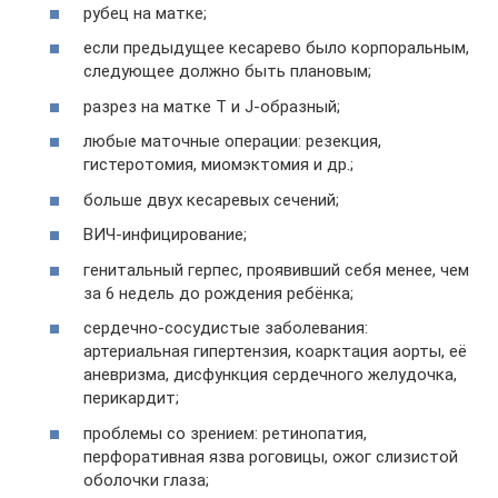
рубец на матке;
если предыдущее кесарево было корпоральным,
следующее должно быть плановым;
разрез на матке Т и J-образный;
любые маточные операции: резекция,
гистеротомия, миомэктомия и др.;
больше двух кесаревых сечений;
ВИЧ-инфицирование;
генитальный герпес, проявивший себя менее, чем
за 6 недель до рождения ребёнка;
сердечно-сосудистые заболевания:
артериальная гипертензия, коарктация аорты, её
аневризма, дисфункция сердечного желудочка,
перикардит;
проблемы со зрением: ретинопатия,
перфоративная язва роговицы, ожог слизистой
оболочки глаза;