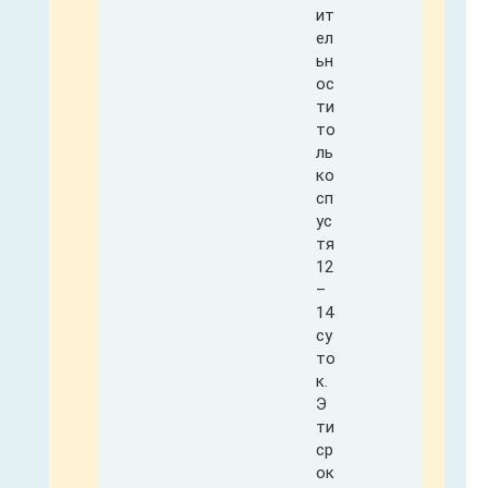
ит
ел
ьн
ос
ти
то
ль
ко
сп
ус
тя
12
–
14
су
то
к.
Э
ти
ср
ок