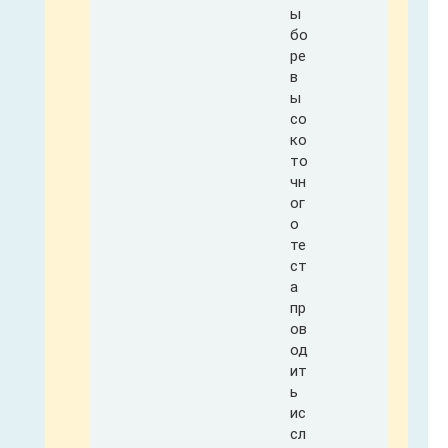
ы
бо
ре
в
ы
со
ко
то
чн
ог
о
те
ст
а
пр
ов
од
ит
ь
ис
сл