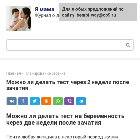
Skip
Я мама
Для любых предложений по
to
Журнал о детях и материнстве
сайту: bembi-way@cp9.ru
content
Поиск:
Главная
»
Планирование ребенка
Можно ли делать тест через 2 недели после
зачатия
Можно ли делать тест на беременность
через две недели после зачатия
Почти любая женщина в некоторый период жизни