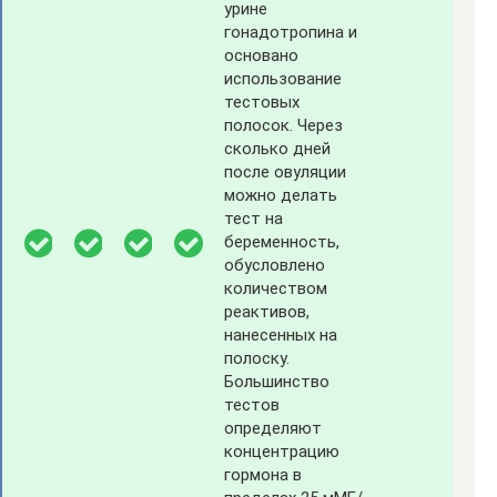
урине
гонадотропина и
основано
использование
тестовых
полосок. Через
сколько дней
после овуляции
можно делать
тест на
беременность,
обусловлено
количеством
реактивов,
нанесенных на
полоску.
Большинство
тестов
определяют
концентрацию
гормона в