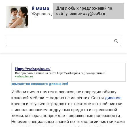
Skip
Я мама
Для любых предложений по
to
Журнал о детях и материнстве
сайту: bembi-way@cp9.ru
content
Поиск:
Https://vashaspina.ru/
Все про боль в спине на сайте
https://vashaspina.ru/
, заходи читай!
vashaspina.ru
химчистка кожаного дивана спб
Избавиться от пятен и запахов, не повредив обивку
кожаной мебели — задача не из лёгких. Сотни
диванов
,
кресел и стульев страдают от некомпетентной чистки
с использованием подручных средств и агрессивной
химии, которая повреждает окрашенные поверхности.
Не имея специальных знаний по технологии чистки кожи