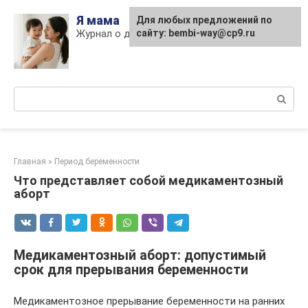
Skip
Я мама
Для любых предложений по
to
Журнал о детях и материнстве
сайту: bembi-way@cp9.ru
content
Поиск:
Главная
»
Период беременности
Что представляет собой медикаментозный
аборт
Медикаментозный аборт: допустимый
срок для прерывания беременности
Медикаментозное прерывание беременности на ранних