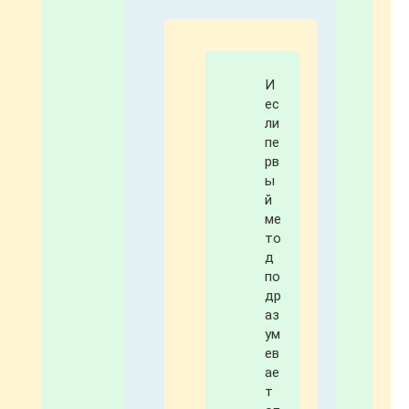
И
ес
ли
пе
рв
ы
й
ме
то
д
по
др
аз
ум
ев
ае
т