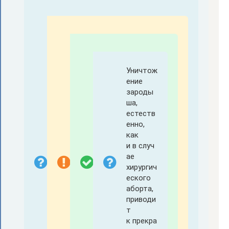
Уничтож
ение
зароды
ша,
естеств
енно,
как
и в случ
ае
хирургич
еского
аборта,
приводи
т
к прекра