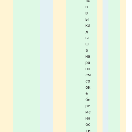
зо
в
в
ы
ки
д
ы
ш
а
на
ра
нн
ем
ср
ок
е
бе
ре
ме
нн
ос
ти