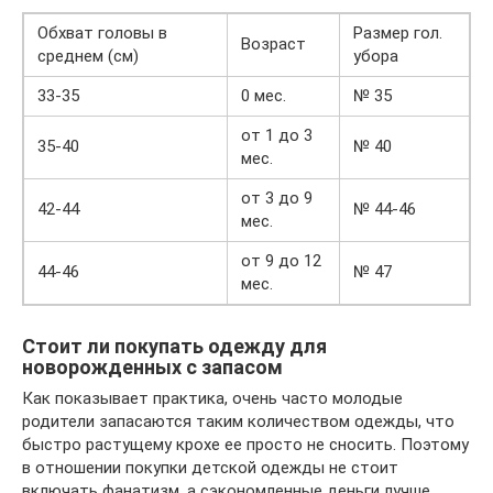
Обхват головы в
Размер гол.
Возраст
среднем (см)
убора
33-35
0 мес.
№ 35
от 1 до 3
35-40
№ 40
мес.
от 3 до 9
42-44
№ 44-46
мес.
от 9 до 12
44-46
№ 47
мес.
Стоит ли покупать одежду для
новорожденных с запасом
Как показывает практика, очень часто молодые
родители запасаются таким количеством одежды, что
быстро растущему крохе ее просто не сносить. Поэтому
в отношении покупки детской одежды не стоит
включать фанатизм, а сэкономленные деньги лучше