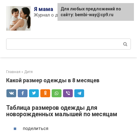
Skip
Я мама
Для любых предложений по
to
Журнал о детях и материнстве
сайту: bembi-way@cp9.ru
content
Поиск:
Главная
»
Дитя
Какой размер одежды в 8 месяцев
Таблица размеров одежды для
новорожденных малышей по месяцам
поделиться