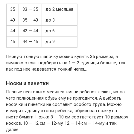
35
33 — 35
до 2 месяцев
40
35 — 40
до 3
44
42 — 44
до 6
46
44 — 46
до 9
Первую тонкую шапочку можно купить 35 размера, а
зимнюю стоит подбирать на 1 — 2 единицы больше, так
как под нее надевается тонкий чепец.
Носки и пинетки
Первые несколько месяцев жизни ребенок лежит, из-за
чего полноценная обувь ему не пригодится. А выбрать
носочки и пинетки не составит особого труда. Можно
измерить длину стопы ребенка, обрисовав ножку на
листе бумаги. Ножка 8 — 10 см соответствует 10 размеру
носков, 10 — 12 см — 12-му, 12 — 14 см — 14-му и так
далее.