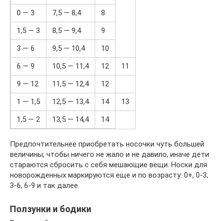
0 — 3
7,5 — 8,4
8
1,5 — 3
8,5 — 9,4
9
3 — 6
9,5 — 10,4
10
6 — 9
10,5 — 11,4
12
11
9 — 12
11,5 — 12,4
12
1 — 1,5
12,5 — 13,4
14
13
1,5 — 2
13,5 — 14,4
14
Предпочтительнее приобретать носочки чуть большей
величины, чтобы ничего не жало и не давило, иначе дети
стараются сбросить с себя мешающие вещи. Носки для
новорожденных маркируются еще и по возрасту: 0+, 0-3,
3-6, 6-9 и так далее.
Ползунки и бодики