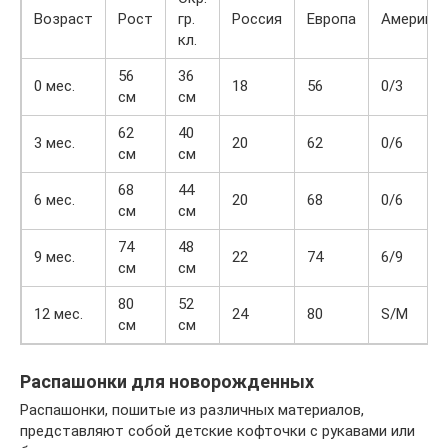
Возраст
Рост
гр.
Россия
Европа
Америка
кл.
56
36
0 мес.
18
56
0/3
см
см
62
40
3 мес.
20
62
0/6
см
см
68
44
6 мес.
20
68
0/6
см
см
74
48
9 мес.
22
74
6/9
см
см
80
52
12 мес.
24
80
S/M
см
см
Распашонки для новорожденных
Распашонки, пошитые из различных материалов,
представляют собой детские кофточки с рукавами или