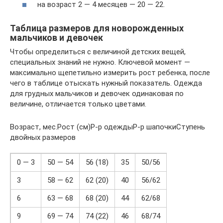
на возраст 2 — 4 месяцев — 20 — 22.
Таблица размеров для новорожденных
мальчиков и девочек
Чтобы определиться с величиной детских вещей,
специальных знаний не нужно. Ключевой момент —
максимально щепетильно измерить рост ребенка, после
чего в таблице отыскать нужный показатель. Одежда
для грудных мальчиков и девочек одинаковая по
величине, отличается только цветами.
Возраст, мес.Рост (см)Р-р одеждыР-р шапочкиСтупень
двойных размеров
0 — 3
50 — 54
56 (18)
35
50/56
3
58 — 62
62 (20)
40
56/62
6
63 — 68
68 (20)
44
62/68
9
69 — 74
74 (22)
46
68/74