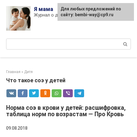
Skip
Я мама
Для любых предложений по
to
Журнал о детях и материнстве
сайту: bembi-way@cp9.ru
content
Поиск:
Главная
»
Дитя
Что такое соэ у детей
Норма соэ в крови у детей: расшифровка,
таблица норм по возрастам — Про Кровь
09.08.2018