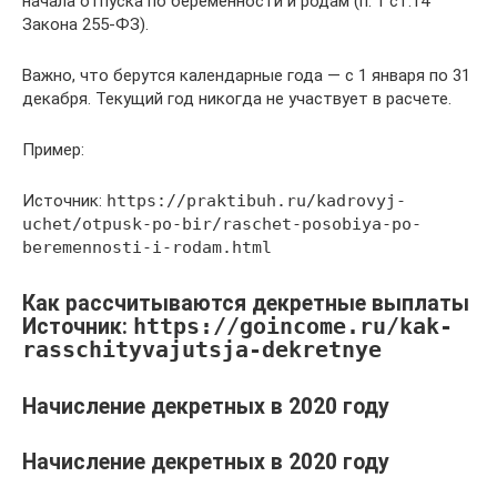
начала отпуска по беременности и родам (п. 1 ст.14
Закона 255-ФЗ).
Важно, что берутся календарные года — с 1 января по 31
декабря. Текущий год никогда не участвует в расчете.
Пример:
Источник:
https://praktibuh.ru/kadrovyj-
uchet/otpusk-po-bir/raschet-posobiya-po-
beremennosti-i-rodam.html
Как рассчитываются декретные выплаты
Источник:
https://goincome.ru/kak-
rasschityvajutsja-dekretnye
Начисление декретных в 2020 году
Начисление декретных в 2020 году