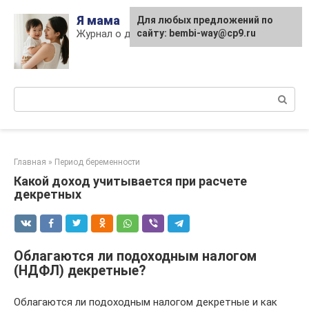
Skip
Я мама
Для любых предложений по
to
Журнал о детях и материнстве
сайту: bembi-way@cp9.ru
content
Поиск:
Главная
»
Период беременности
Какой доход учитывается при расчете
декретных
Облагаются ли подоходным налогом
(НДФЛ) декретные?
Облагаются ли подоходным налогом декретные и как