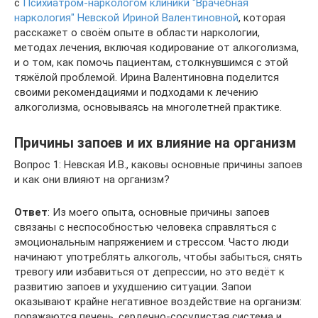
с
Психиатром-наркологом клиники "Врачебная
наркология" Невской Ириной Валентиновной
, которая
расскажет о своём опыте в области наркологии,
методах лечения, включая кодирование от алкоголизма,
и о том, как помочь пациентам, столкнувшимся с этой
тяжёлой проблемой. Ирина Валентиновна поделится
своими рекомендациями и подходами к лечению
алкоголизма, основываясь на многолетней практике.
Причины запоев и их влияние на организм
Вопрос 1: Невская И.В., каковы основные причины запоев
и как они влияют на организм?
Ответ
: Из моего опыта, основные причины запоев
связаны с неспособностью человека справляться с
эмоциональным напряжением и стрессом. Часто люди
начинают употреблять алкоголь, чтобы забыться, снять
тревогу или избавиться от депрессии, но это ведёт к
развитию запоев и ухудшению ситуации. Запои
оказывают крайне негативное воздействие на организм:
поражаются печень, сердечно-сосудистая система и