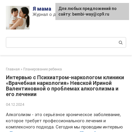
Skip
Я мама
Для любых предложений по
to
Журнал о детях и материнстве
сайту: bembi-way@cp9.ru
content
Поиск:
Главная
»
Планирование ребенка
Интервью с Психиатром-наркологом клиники
«Врачебная наркология» Невской Ириной
Валентиновной о проблемах алкоголизма и
его лечении
04.12.2024
Алкоголизм - это серьёзное хроническое заболевание,
которое требует профессионального лечения и
комплексного подхода. Сегодня мы проводим интервью