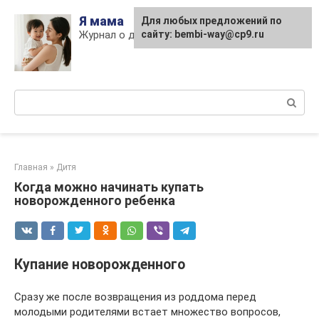
Skip
Я мама
Для любых предложений по
to
Журнал о детях и материнстве
сайту: bembi-way@cp9.ru
content
Поиск:
Главная
»
Дитя
Когда можно начинать купать
новорожденного ребенка
Купание новорожденного
Сразу же после возвращения из роддома перед
молодыми родителями встает множество вопросов,