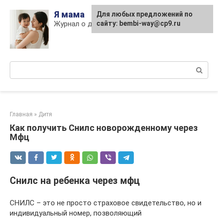
Skip
Я мама
Для любых предложений по
to
Журнал о детях и материнстве
сайту: bembi-way@cp9.ru
content
Поиск:
Главная
»
Дитя
Как получить Снилс новорожденному через
Мфц
Снилс на ребенка через мфц
СНИЛС – это не просто страховое свидетельство, но и
индивидуальный номер, позволяющий